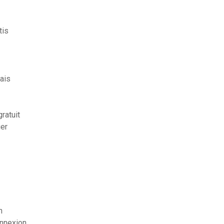
tis
ais
ratuit
ger
n
onnexion