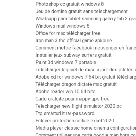
Photoshop cc gratuit windows 8
Jeu de domino gratuit sans telechargement
Whatsapp para tablet samsung galaxy tab 3 gra
Windows mail windows 8
Office for mac télécharger free
Iron man 3 the official game apkpure
Comment mettre facebook messenger en franc
Installer jeux subway surfers gratuit
Paint 3d windows 7 portable
Telecharger logiciel de mise a jour des pilotes g
Adobe xd for windows 7 64 bit gratuit téléchar
Télécharger dragon dictate mac gratuit
Adobe reader win 10 64 bits
Carte gratuite pour mappy gps free
Telecharger new flight simulator 2020 pc
Ttp smarturl.it rar-password
Enlever protection cellule excel 2020
Media player classic home cinema configuratio
Comment utiliser une carte google map hors c