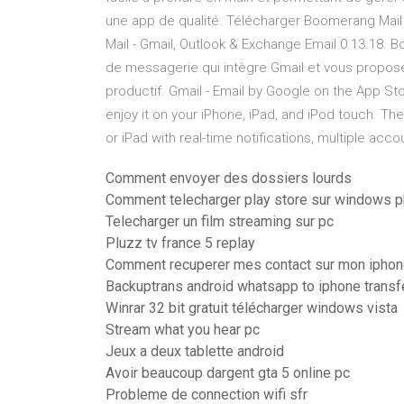
une app de qualité. Télécharger Boomerang Mail
Mail - Gmail, Outlook & Exchange Email 0.13.18. 
de messagerie qui intègre Gmail et vous propose 
productif. ‎Gmail - Email by Google on the App S
enjoy it on your iPhone, iPad, and iPod touch. ‎Th
or iPad with real-time notifications, multiple acc
Comment envoyer des dossiers lourds
Comment telecharger play store sur windows 
Telecharger un film streaming sur pc
Pluzz tv france 5 replay
Comment recuperer mes contact sur mon ipho
Backuptrans android whatsapp to iphone transfe
Winrar 32 bit gratuit télécharger windows vista
Stream what you hear pc
Jeux a deux tablette android
Avoir beaucoup dargent gta 5 online pc
Probleme de connection wifi sfr