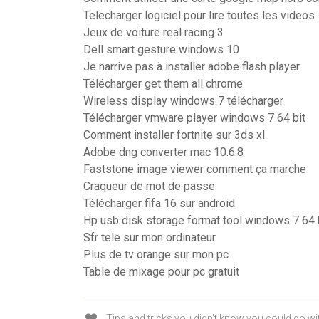
Telecharger logiciel pour lire toutes les videos
Jeux de voiture real racing 3
Dell smart gesture windows 10
Je narrive pas à installer adobe flash player
Télécharger get them all chrome
Wireless display windows 7 télécharger
Télécharger vmware player windows 7 64 bit
Comment installer fortnite sur 3ds xl
Adobe dng converter mac 10.6.8
Faststone image viewer comment ça marche
Craqueur de mot de passe
Télécharger fifa 16 sur android
Hp usb disk storage format tool windows 7 64 
Sfr tele sur mon ordinateur
Plus de tv orange sur mon pc
Table de mixage pour pc gratuit
Tips and tricks you didn't know you could do wi