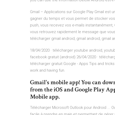
you can use the information below Android est-il 
Gmail – Applications sur Google Play Gmail est un
gagner du temps et vous permet de stocker vos 
push, vous recevez vos e-mails instantanément, v
vous retrouvez rapidement le message que vous c
télécharger gmail android, gmail android, gmail a
18/04/2020 · télécharger youtube android, youtub
facebook gratuit (android) 26/04/2020 · télécha
télécharger gratuit Google - Apps Tips and tricks
work and having fun.
Gmail's mobile app! You can do
from the iOS and Google Play App 
Mobile app.
Télécharger Microsoft Outlook pour Android ... Ou
facile à prendre en main et permettant de gérer 