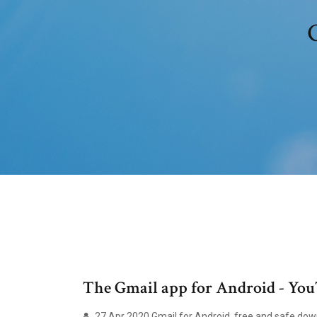
G
The Gmail app for Android - Yo
27 Apr 2020 Gmail for Android, free and safe downl