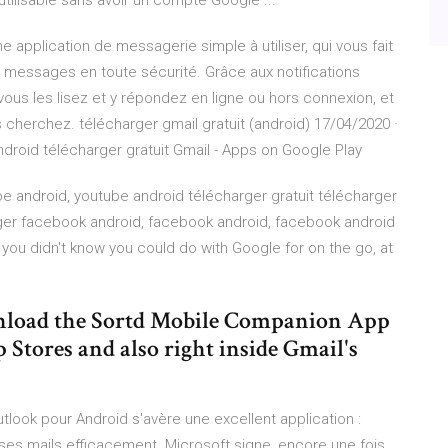
utilisable sans avoir un compte Google ...
e application de messagerie simple à utiliser, qui vous fait
messages en toute sécurité. Grâce aux notifications
ous les lisez et y répondez en ligne ou hors connexion, et
herchez. télécharger gmail gratuit (android) 17/04/2020 ·
ndroid télécharger gratuit Gmail - Apps on Google Play
e android, youtube android télécharger gratuit télécharger
rger facebook android, facebook android, facebook android
 you didn't know you could do with Google for on the go, at
wnload the Sortd Mobile Companion App
Stores and also right inside Gmail's
tlook pour Android s'avère une excellent application :
ses mails efficacement. Microsoft signe, encore une fois,