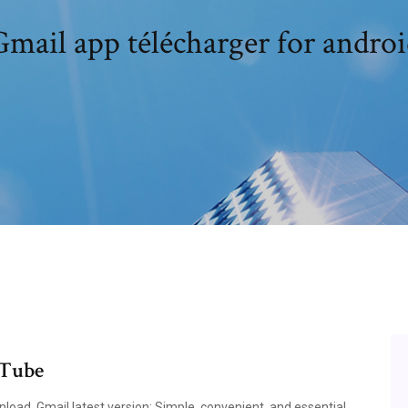
mail app télécharger for andro
uTube
oad. Gmail latest version: Simple, convenient, and essential