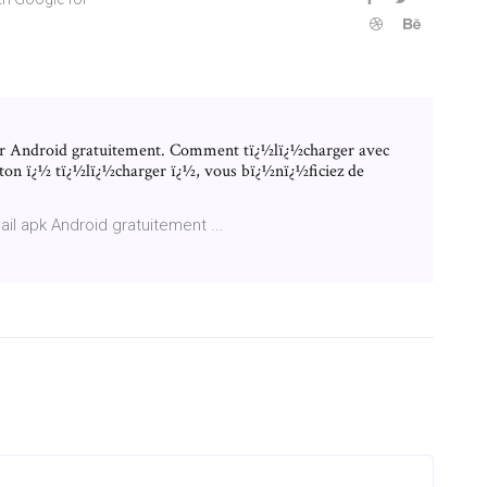
ur Android gratuitement. Comment tï¿½lï¿½charger avec
uton ï¿½ tï¿½lï¿½charger ï¿½, vous bï¿½nï¿½ficiez de
il apk Android gratuitement ...